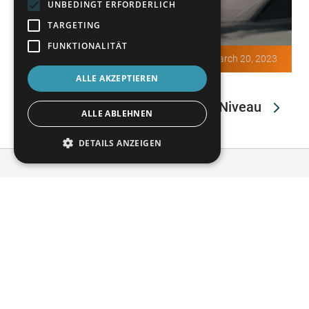
UNBEDINGT ERFORDERLICH
TARGETING
FUNKTIONALITÄT
March 20, 2023
ALLE AKZEPTIEREN
Design & Sicherheit
Sicherheitssystem auf höchstem Niveau
ALLE ABLEHNEN
DETAILS ANZEIGEN