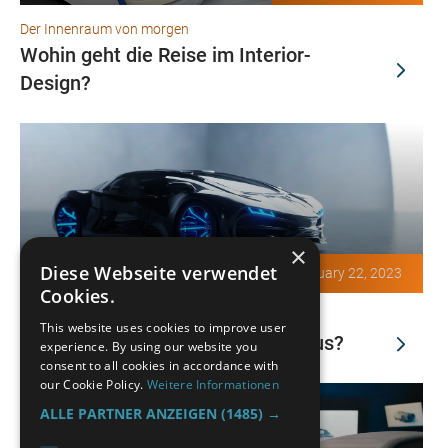
Der Innenraum von morgen
Wohin geht die Reise im Interior-
Design?
×
Diese Webseite verwendet
February 22, 2023
Cookies.
Designtrends
This website uses cookies to improve user
Wie sieht das Auto von morgen aus?
experience. By using our website you
consent to all cookies in accordance with
our Cookie Policy.
Weitere Informationen
ALLE PARTNER ANZEIGEN
(1485) →