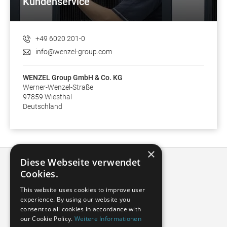
Kundenservice
+49 6020 201-0
info@wenzel-group.com
WENZEL Group GmbH & Co. KG
Werner-Wenzel-Straße
97859 Wiesthal
Deutschland
×
Diese Webseite verwendet
Cookies.
This website uses cookies to improve user
experience. By using our website you
consent to all cookies in accordance with
our Cookie Policy.
Weitere Informationen